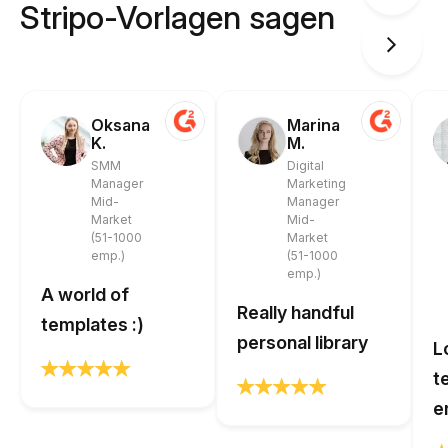
Stripo-Vorlagen sagen
Oksana
Marina
K.
M.
SMM
Digital
Manager
Marketing
Mid-
Manager
Market
Mid-
(51-1000
Market
emp.)
(51-1000
emp.)
A world of
Really handful
templates :)
personal library
L
t
e