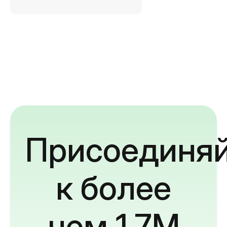
Присоединяй
к более
чем 1,7M