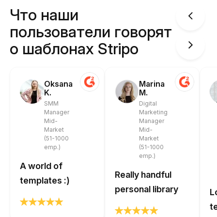
Что наши
пользователи говорят
о шаблонах Stripo
Oksana
Marina
K.
M.
SMM
Digital
Manager
Marketing
Mid-
Manager
Market
Mid-
(51-1000
Market
emp.)
(51-1000
emp.)
A world of
Really handful
templates :)
personal library
L
t