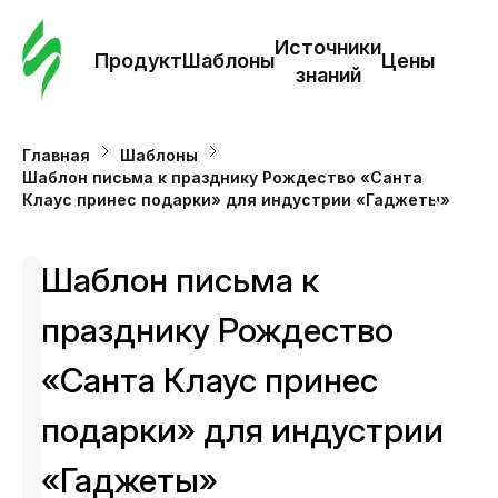
Зак
шаб
Источники
Продукт
Шаблоны
Цены
знаний
Ша
Главная
Шаблоны
Шаблон письма к празднику Рождество «Санта
И
Клаус принес подарки» для индустрии «Гаджеты»
з
Шаблон письма к
Це
празднику Рождество
«Санта Клаус принес
подарки» для индустрии
«Гаджеты»