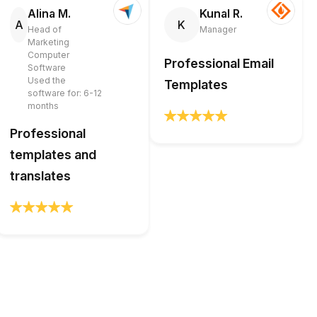
Alina M.
Kunal R.
A
K
Head of
Manager
Marketing
Computer
Professional Email
Software
Used the
Templates
software for: 6-12
months
Professional
templates and
translates