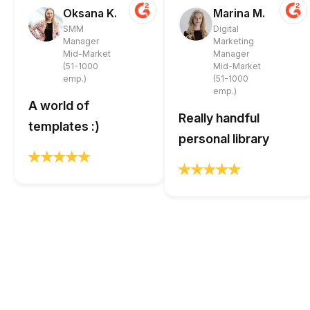
Oksana K.
Marina M.
SMM
Digital
Manager
Marketing
Mid-Market
Manager
(51-1000
Mid-Market
emp.)
(51-1000
emp.)
A world of
Really handful
templates :)
personal library