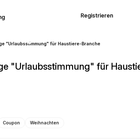
Musterauftrag
Registrieren
De
ng
E-Mail-
Vorlagen
ge "Urlaubsstimmung" für Haustiere-Branche
Ressourcen
ge "Urlaubsstimmung" für Hausti
Preisgestaltung
Coupon
Weihnachten