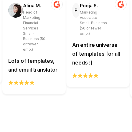
Alina M.
Pooja S.
P
Head of
Marketing
Marketing
Associate
Financial
Small-Business
Services
(50 or fewer
Small-
emp.)
Business (50
or fewer
An entire universe
emp.)
of templates for all
Lots of templates,
needs :)
and email translator