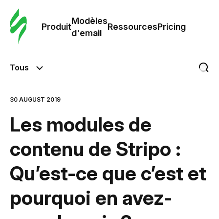
Modè
com
Modèles
Produit
Ressources
Pricing
d'email
Modè
d'em
Tous
Re
30 AUGUST 2019
Les modules de
Prici
contenu de Stripo :
Qu’est-ce que c’est et
pourquoi en avez-