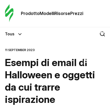
Ordine 
modelli
Prodotto
Modelli
Risorse
Prezzi
Modelli
Tous
Riso
11 SEPTEMBER 2023
Esempi di email di
Prezzi
Halloween e oggetti
da cui trarre
ispirazione