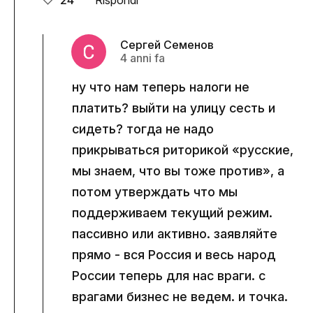
24
Rispondi
Сергей Семенов
4 anni fa
ну что нам теперь налоги не
платить? выйти на улицу сесть и
сидеть? тогда не надо
прикрываться риторикой «русские,
мы знаем, что вы тоже против», а
потом утверждать что мы
поддерживаем текущий режим.
пассивно или активно. заявляйте
прямо - вся Россия и весь народ
России теперь для нас враги. с
врагами бизнес не ведем. и точка.