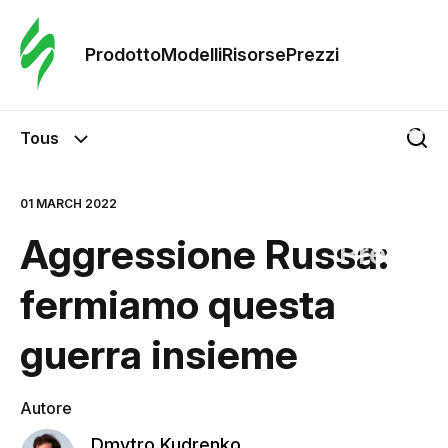
Ordine 
modelli
Prodotto
Modelli
Risorse
Prezzi
Modelli
Tous
Riso
01 MARCH 2022
Aggressione Russa:
Prezzi
fermiamo questa
guerra insieme
Autore
Dmytro Kudrenko