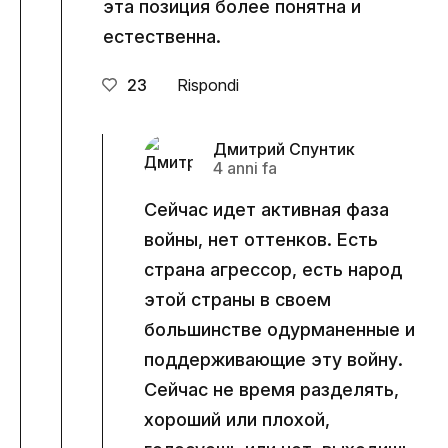
эта позиция более понятна и
естественна.
23
Rispondi
Дмитрий Спунтик
4 anni fa
Сейчас идет активная фаза
войны, нет оттенков. Есть
страна агрессор, есть народ
этой страны в своем
большинстве одурманенные и
поддерживающие эту войну.
Сейчас не время разделять,
хороший или плохой,