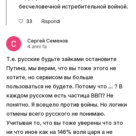
бесчеловечной истребительной войной.
33
Rispondi
Сергей Семенов
4 anni fa
Т.е. русские будьте зайками остановите
Путина, мы верим, что вы тоже этого не
хотите, но сервисом вы больше
пользоваться не будете. Потому что ... ? В
каждом русском есть частица ВВП? Не
понятно. Я всецело против войны. Но логики
отмены всего русского не понимаю.
Учитывая то, что вы тоже уверены что это
ни что иное как на 146% воля царя а не