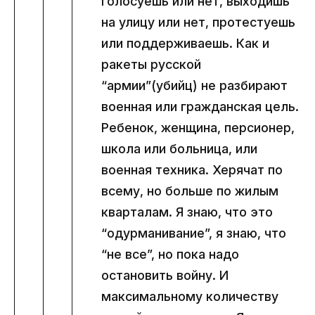
голосуешь или нет, выходишь
на улицу или нет, протестуешь
или поддерживаешь. Как и
ракеты русской
“армии”(убийц) не разбирают
военная или гражданская цель.
Ребенок, женщина, персионер,
школа или больница, или
военная техника. Херячат по
всему, но больше по жилым
кварталам. Я знаю, что это
“одурманивание”, я знаю, что
“не все”, но пока надо
остановить войну. И
максимальному количеству