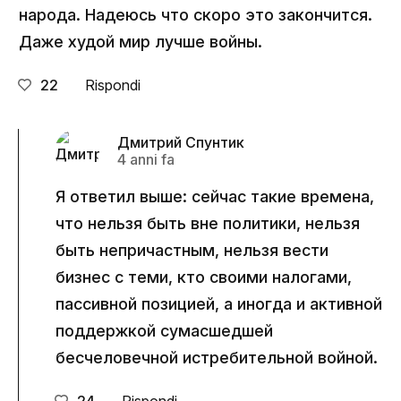
народа. Надеюсь что скоро это закончится.
Даже худой мир лучше войны.
22
Rispondi
Дмитрий Спунтик
4 anni fa
Я ответил выше: сейчас такие времена,
что нельзя быть вне политики, нельзя
быть непричастным, нельзя вести
бизнес с теми, кто своими налогами,
пассивной позицией, а иногда и активной
поддержкой сумасшедшей
бесчеловечной истребительной войной.