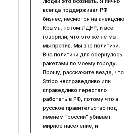
людей это осознать. Я лично
всегда поддерживал РФ
бизнес, несмотря на анекцсию
Крыма, потом ЛДНР, и все
говорили, что это же не мы,
мы против. Мы вне политики.
Вне политики для обернулось
ракетами по моему городу.
Прошу, расскажите везде, что
Stripo несправедливо или
справедливо перестало
работать в РФ, потому что в
русское правительство под
именем “россии” убивает
мирное население, и