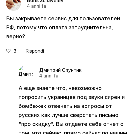
Boris Schavelev
4 anni fa
Вы закрываете сервис для пользователей
РФ, потому что оплата затруднительна,
верно?
3
Rispondi
Дмитрий Спунтик
4 anni fa
А еще знаете что, невозможно
попросить украинцев под звуки сирен и
бомбежек отвечать на вопросы от
русских как лучше сверстать письмо
"про скидку". Вы отдаете себе отчет о
том, что сейчас, прямо сейчас по нашим