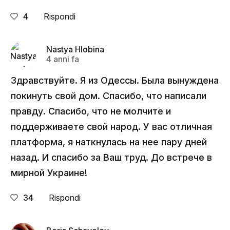
4
Rispondi
Nastya Hlobina
4 anni fa
Здравствуйте. Я из Одессы. Была вынуждена
покинуть свой дом. Спасибо, что написали
правду. Спасибо, что не молчите и
поддерживаете свой народ. У вас отличная
платформа, я наткнулась на нее пару дней
назад. И спасибо за Ваш труд. До встрече в
мирной Украине!
34
Rispondi