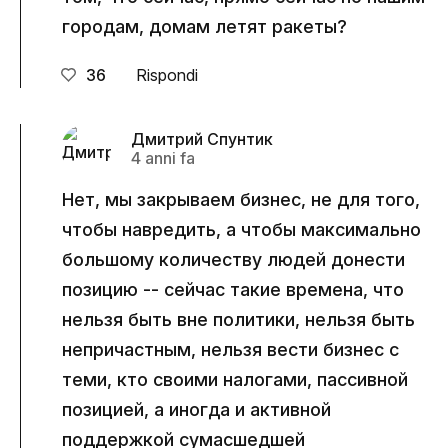
городам, домам летят ракеты?
36
Rispondi
Дмитрий Спунтик
4 anni fa
Нет, мы закрываем бизнес, не для того,
чтобы навредить, а чтобы максимально
большому количеству людей донести
позицию -- сейчас такие времена, что
нельзя быть вне политики, нельзя быть
непричастным, нельзя вести бизнес с
теми, кто своими налогами, пассивной
позицией, а иногда и активной
поддержкой сумасшедшей