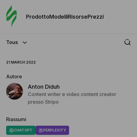
Ordine 
modelli
Prodotto
Modelli
Risorse
Prezzi
Modelli
Tous
Riso
21 MARCH 2022
Prezzi
Autore
Anton Diduh
Content writer e video content creator
presso Stripo
Riassumi
CHATGPT
PERPLEXITY