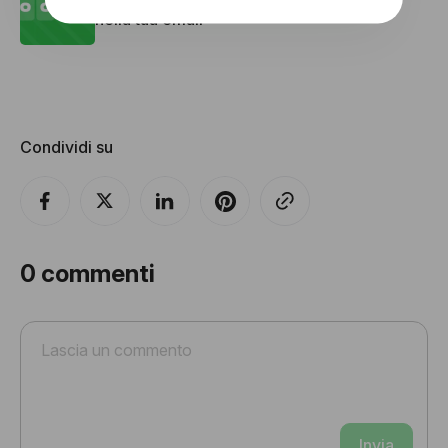
nella tua email
Condividi su
0
commenti
Invia