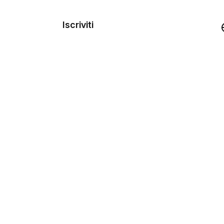
dei
Iscriviti
Demo
rse