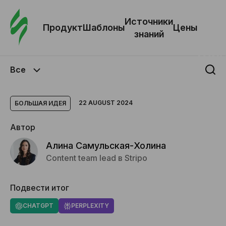
Зак
шаб
Источники
Продукт
Шаблоны
Цены
знаний
Ша
Все
И
з
22 AUGUST 2024
БОЛЬШАЯ ИДЕЯ
Автор
Це
Алина Самульская-Холина
Content team lead в Stripo
Подвести итог
CHATGPT
PERPLEXITY