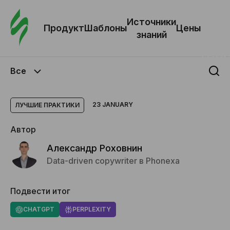
Зак
шаб
Источники
Продукт
Шаблоны
Цены
знаний
Ша
Все
И
з
23 JANUARY
ЛУЧШИЕ ПРАКТИКИ
Автор
Це
Александр Роховнин
Data-driven copywriter в Phonexa
Подвести итог
CHATGPT
PERPLEXITY