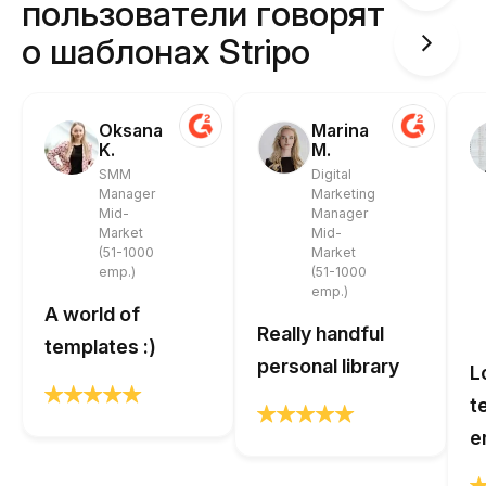
пользователи говорят
о шаблонах Stripo
Oksana
Marina
K.
M.
SMM
Digital
Manager
Marketing
Mid-
Manager
Market
Mid-
(51-1000
Market
emp.)
(51-1000
emp.)
A world of
Really handful
templates :)
personal library
L
t
e