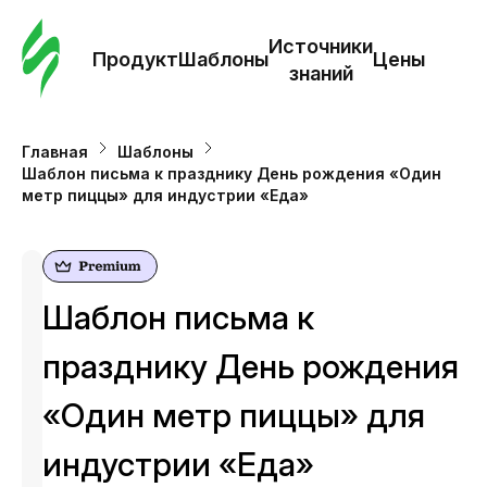
Зак
шаб
Источники
Продукт
Шаблоны
Цены
знаний
Ша
Главная
Шаблоны
Шаблон письма к празднику День рождения «Один
И
метр пиццы» для индустрии «Еда»
з
Це
Шаблон письма к
празднику День рождения
«Один метр пиццы» для
индустрии «Еда»