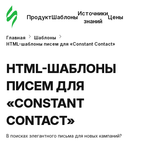
Зак
шаб
Источники
Продукт
Шаблоны
Цены
знаний
Ша
Главная
Шаблоны
HTML-шаблоны писем для «Constant Contact»
И
з
HTML-ШАБЛОНЫ
ПИСЕМ ДЛЯ
Це
«CONSTANT
CONTACT»
В поисках элегантного письма для новых кампаний?