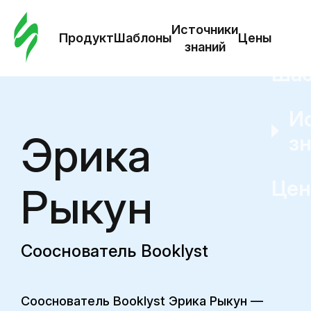
Зак
шаб
Источники
Продукт
Шаблоны
Цены
знаний
Ша
И
Эрика
з
Це
Рыкун
Сооснователь Booklyst
Сооснователь Booklyst Эрика Рыкун —