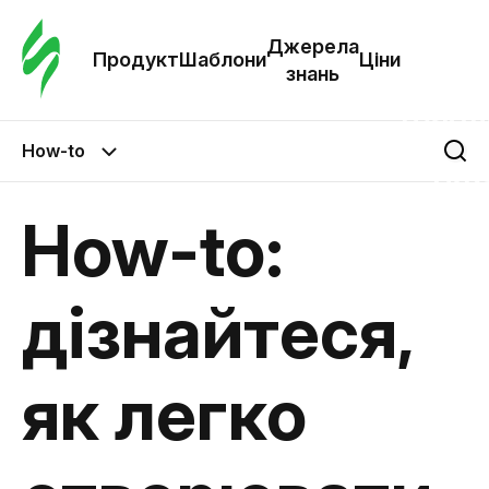
Замо
шабл
Джерела
Продукт
Шаблони
Ціни
знань
Шабл
How-to
Дж
зна
How-to:
Ціни
дізнайтеся,
як легко