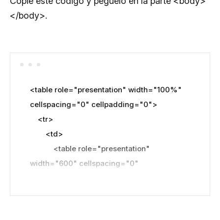
Copie este código y péguelo en la parte <body>
</body>.
<table role="presentation" width="100%" 
cellspacing="0" cellpadding="0">

    <tr>

        <td>

            <table role="presentation" 
width="600" cellspacing="0" 
cellpadding="0" align="center">

                <!-- Email content will go here -->

            </table>
