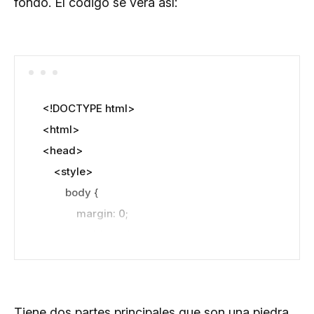
fondo. El código se verá así:
<!DOCTYPE html>

<html>

<head>

    <style>

        body {

            margin: 0;

            padding: 0;

        }

    </style>

</head>

Tiene dos partes principales que son una piedra