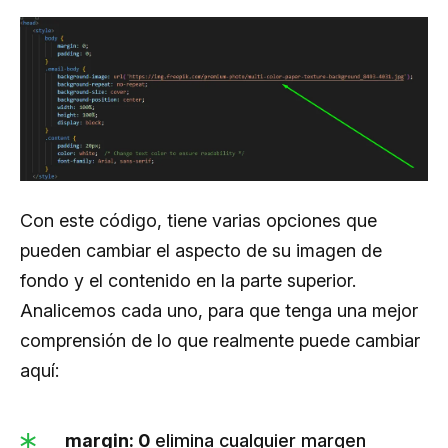
        width: 100%;

        height: 100%;

        display: block;

    }

    .content {

        padding: 20px;

        color: white;  /* Change text color to 
Con este código, tiene varias opciones que
ensure readability */

pueden cambiar el aspecto de su imagen de
        font-family: Arial, sans-serif;

fondo y el contenido en la parte superior.
    }

Analicemos cada uno, para que tenga una mejor
</style>

comprensión de lo que realmente puede cambiar
aquí:
margin: 0
elimina cualquier margen