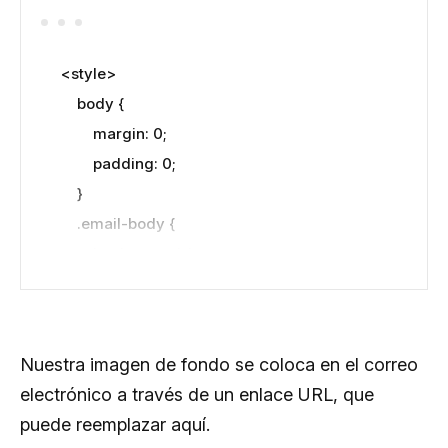
<style>

    body {

        margin: 0;

        padding: 0;

    }

    .email-body {

        background-image: 
url('https://img.freepik.com/premium-
photo/multi-color-paper-texture-
background_8493-4031.jpg');

Nuestra imagen de fondo se coloca en el correo
        background-repeat: no-repeat;

electrónico a través de un enlace URL, que
        background-size: cover;

puede reemplazar aquí.
        background-position: center;
