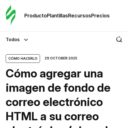
Orde
plant
Producto
Plantillas
Recursos
Precios
Plant
Todos
Re
29 OCTOBER 2025
CÓMO HACERLO
Cómo agregar una
Prec
imagen de fondo de
correo electrónico
HTML a su correo