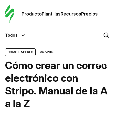
Orde
plant
Producto
Plantillas
Recursos
Precios
Plant
Todos
Re
06 APRIL
CÓMO HACERLO
Cómo crear un correo
Prec
electrónico con
Stripo. Manual de la A
a la Z