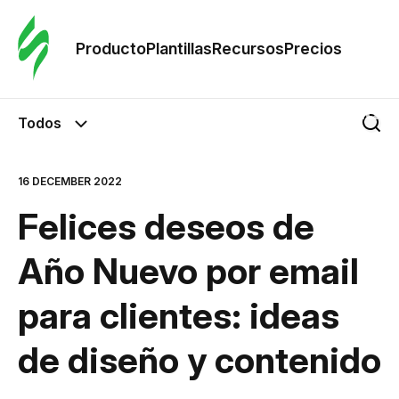
Orde
plant
Producto
Plantillas
Recursos
Precios
Plant
Todos
Re
16 DECEMBER 2022
Felices deseos de
Prec
Año Nuevo por email
para clientes: ideas
de diseño y contenido