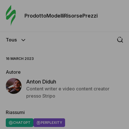
Ordine 
modelli
Prodotto
Modelli
Risorse
Prezzi
Modelli
Tous
Riso
16 MARCH 2023
Prezzi
Autore
Anton Diduh
Content writer e video content creator
presso Stripo
Riassumi
CHATGPT
PERPLEXITY