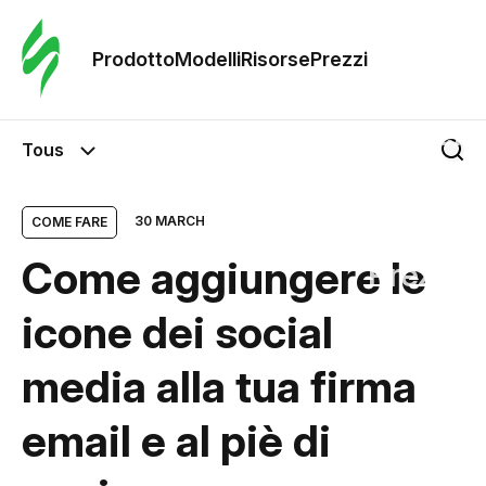
Ordine 
modelli
Prodotto
Modelli
Risorse
Prezzi
Modelli
Tous
Riso
30 MARCH
COME FARE
Come aggiungere le
Prezzi
icone dei social
media alla tua firma
email e al piè di