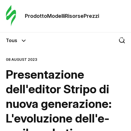
Ordine 
modelli
Prodotto
Modelli
Risorse
Prezzi
Modelli
Tous
Riso
08 AUGUST 2023
Presentazione
Prezzi
dell'editor Stripo di
nuova generazione:
L'evoluzione dell'e-