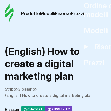
Ordine 
modelli
Prodotto
Modelli
Risorse
Prezzi
Modelli
Riso
(English) How to
create a digital
Prezzi
marketing plan
Stripo
Glossario
(English) How to create a digital marketing plan
Riassumi
CHATGPT
PERPLEXITY