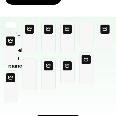
Modello
in
bianco