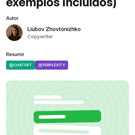
exemplos incluídos)
Autor
Liubov Zhovtonizhko
Copywriter
Resumir
CHATGPT
PERPLEXITY