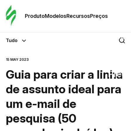
Pedid
Mode
Produto
Modelos
Recursos
Preços
Mode
Tudo
Re
15 MAY 2023
Guia para criar a linha
Preç
de assunto ideal para
um e-mail de
pesquisa (50