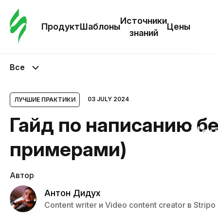
Зак
шаб
Источники
Продукт
Шаблоны
Цены
знаний
Ша
Все
И
з
03 JULY 2024
ЛУЧШИЕ ПРАКТИКИ
Гайд по написанию бе
Це
примерами)
Автор
Антон Дидух
Content writer и Video content creator в Stripo