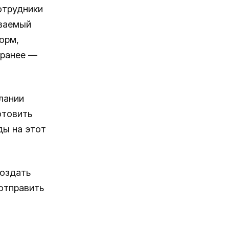
отрудники
иваемый
орм,
аранее —
лании
отовить
ды на этот
создать
отправить