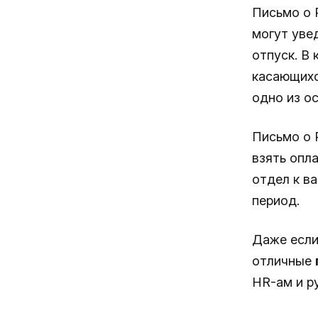
Письмо о 
могут уве
отпуск. В
касающихс
одно из о
Письмо о 
взять опл
отдел к в
период.
Даже если
отличные
HR-ам и р