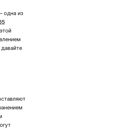
— одна из
65
этой
явлением
, давайте
доставляют
ранением
м
огут