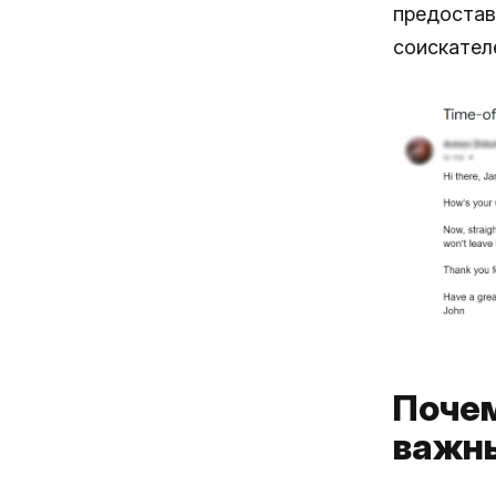
предостав
соискател
Почем
важн