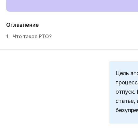
Оглавление
1.
Что такое PTO?
Цель эт
процесс
отпуск.
статье,
безупре