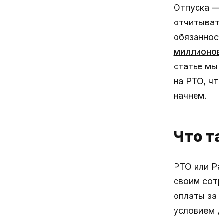
Отпуска —
отчитыват
обязаннос
миллионо
статье мы
на PTO, чт
начнем.
Что т
PTO или P
своим сот
оплаты за
условием 