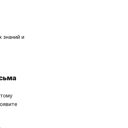
 знаний и
исьма
этому
роявите