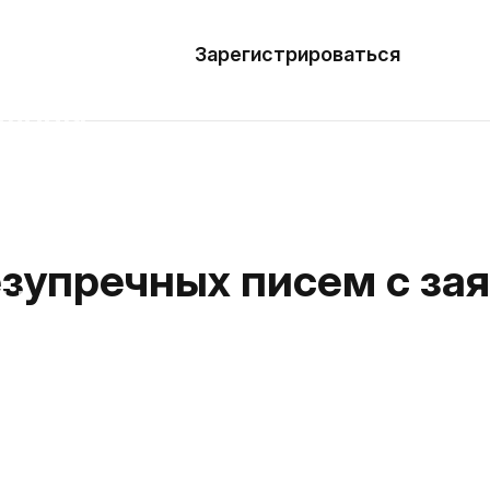
азать
лон
Зарегистрироваться
Де
блоны
сточники
наний
зупречных писем с зая
ны