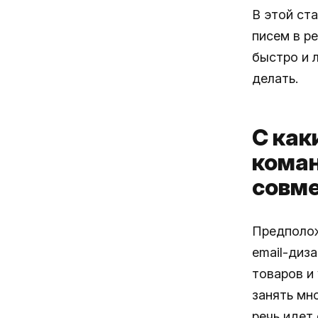
В этой ст
писем в р
быстро и л
делать.
С как
коман
совме
Предполож
email-диз
товаров и
занять мн
речь идет