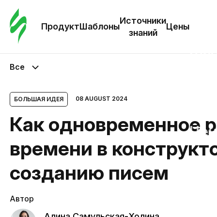
Зак
шаб
Источники
Продукт
Шаблоны
Цены
знаний
Ша
Все
И
з
08 AUGUST 2024
БОЛЬШАЯ ИДЕЯ
Как одновременное р
Це
времени в конструкт
созданию писем
Автор
Алина Самульская-Холина