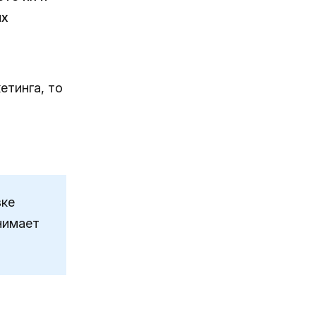
их
етинга, то
вке
нимает