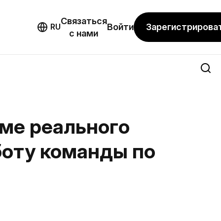
Связаться
мо
Зарегистрирова
RU
Войти
с нами
ме реального
боту команды по