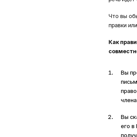
Что вы об
правки ил
Как прав
совместн
Вы пр
письм
право
члена
Вы ск
его в
получ