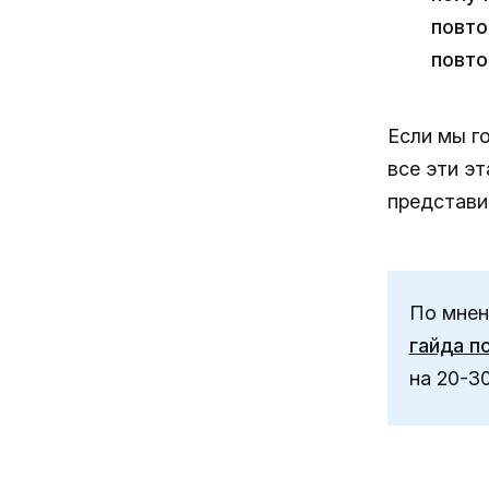
повто
повто
Если мы го
все эти э
представи
По мнен
гайда п
на 20-3