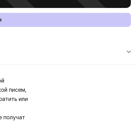
и
ой
кой писем,
ратить или
е получат