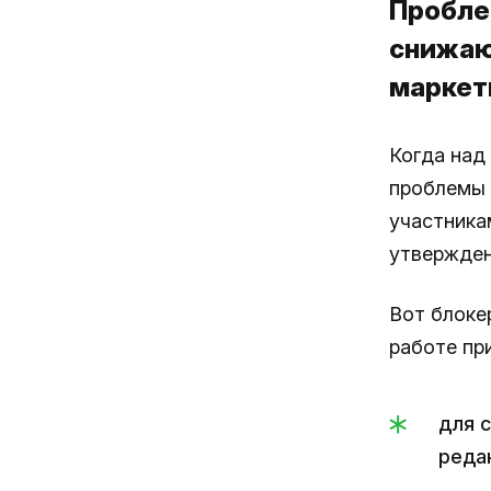
Пробле
снижаю
маркет
Когда над
проблемы 
участника
утвержден
Вот блоке
работе пр
для 
реда