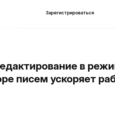
азать
лон
Зарегистрироваться
Де
блоны
сточники
наний
едактирование в режи
ны
оре писем ускоряет ра