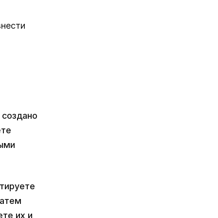
внести
 создано
ете
выми
ртируете
Затем
те их и