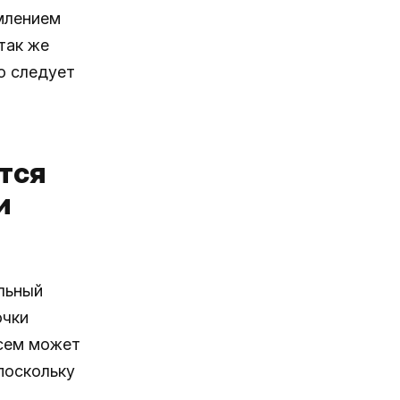
рмлением
так же
то следует
тся
и
льный
очки
исем может
поскольку