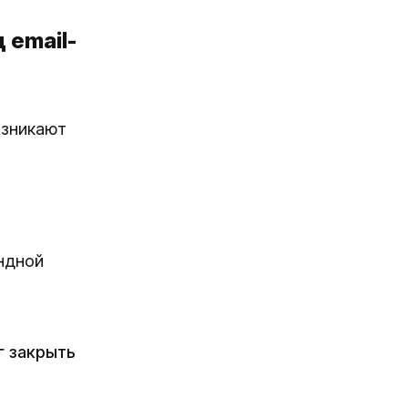
email-
озникают
ндной
г закрыть