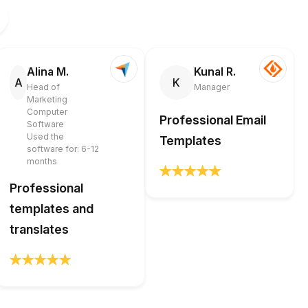
Alina M.
Kunal R.
A
K
Head of
Manager
Marketing
Computer
Professional Email
Software
Used the
Templates
software for: 6-12
months
Professional
templates and
translates