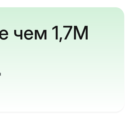
е чем 1,7M
й
я