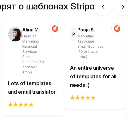
рят о шаблонах Stripo
Alina M.
Pooja S.
P
Head of
Marketing
Marketing
Associate
Financial
Small-Business
Services
(50 or fewer
Small-
emp.)
Business (50
or fewer
An entire universe
emp.)
of templates for all
Lots of templates,
needs :)
and email translator