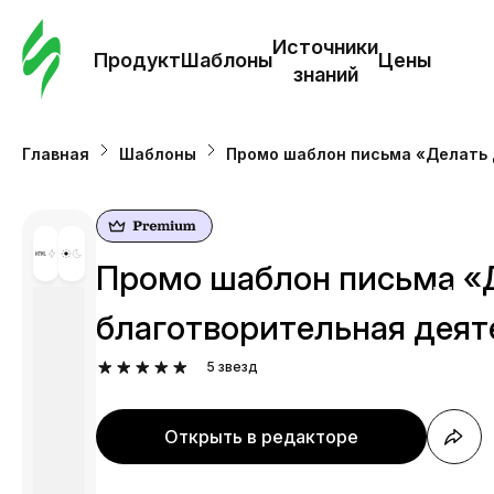
Зак
шаб
Источники
Продукт
Шаблоны
Цены
знаний
Ша
Главная
Шаблоны
Промо шаблон письма «Делать 
И
з
Промо шаблон письма «
Це
благотворительная деят
5
звезд
Открыть в редакторе