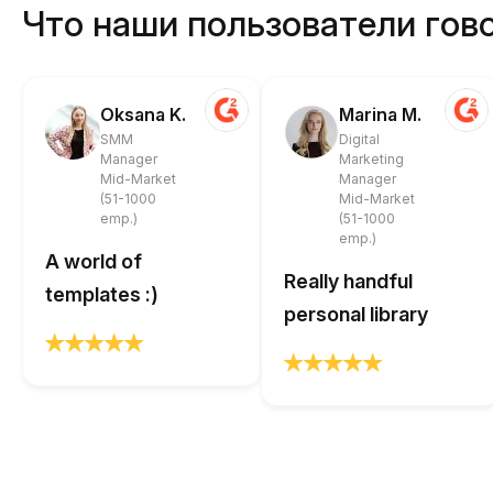
Что наши пользователи гово
Oksana K.
Marina M.
SMM
Digital
Manager
Marketing
Mid-Market
Manager
(51-1000
Mid-Market
emp.)
(51-1000
emp.)
A world of
Really handful
templates :)
personal library