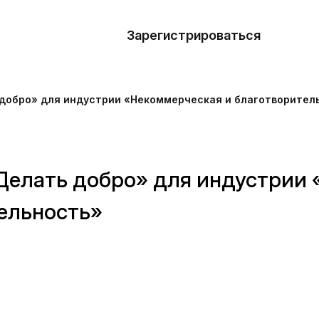
азать
лон
Зарегистрироваться
Де
блоны
добро» для индустрии «Некоммерческая и благотворител
сточники
наний
Делать добро» для индустрии 
ны
ельность»