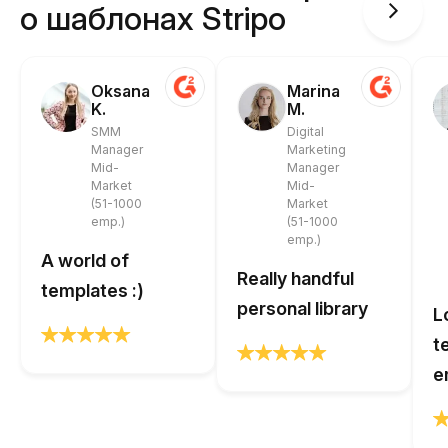
о шаблонах Stripo
Oksana
Marina
K.
M.
SMM
Digital
Manager
Marketing
Mid-
Manager
Market
Mid-
(51-1000
Market
emp.)
(51-1000
emp.)
A world of
Really handful
templates :)
personal library
L
t
e