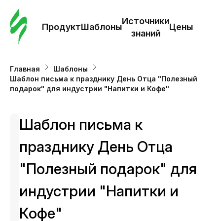
Зак
шаб
Источники
Продукт
Шаблоны
Цены
знаний
Ша
Главная
Шаблоны
Шаблон письма к празднику День Отца "Полезный
И
подарок" для индустрии "Напитки и Кофе"
з
Шаблон письма к
Це
празднику День Отца
"Полезный подарок" для
индустрии "Напитки и
Кофе"