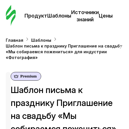
Зак
шаб
Источники
Продукт
Шаблоны
Цены
знаний
Ша
Главная
Шаблоны
Шаблон письма к празднику Приглашение на свадьбу
И
«Мы собираемся пожениться» для индустрии
з
«Фотография»
Це
Шаблон письма к
празднику Приглашение
на свадьбу «Мы
собираемся пожениться»