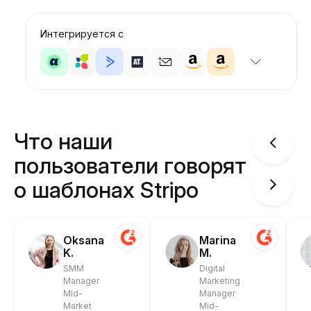
Интегрируется с
Что наши
пользователи говорят
о шаблонах Stripo
Oksana
Marina
K.
M.
SMM
Digital
Manager
Marketing
Mid-
Manager
Market
Mid-