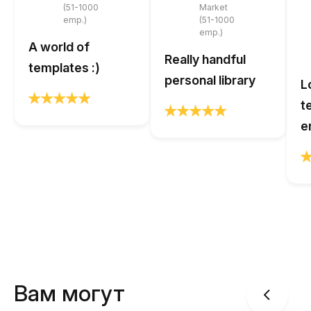
(51-1000
Market
emp.)
(51-1000
emp.)
A world of
Really handful
templates :)
personal library
L
t
e
Вам могут