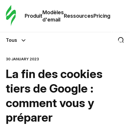
Modè
com
Modèles
Produit
Ressources
Pricing
d'email
Modè
d'em
Tous
Re
30 JANUARY 2023
La fin des cookies
Prici
tiers de Google :
comment vous y
préparer