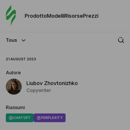
Ordine 
modelli
Prodotto
Modelli
Risorse
Prezzi
Modelli
Tous
Riso
21 AUGUST 2023
Prezzi
Autore
Liubov Zhovtonizhko
Copywriter
Riassumi
CHATGPT
PERPLEXITY