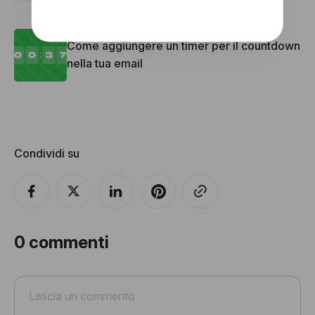
Come aggiungere un timer per il countdown
nella tua email
Condividi su
0
commenti