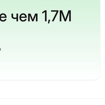
е чем 1,7M
й
я