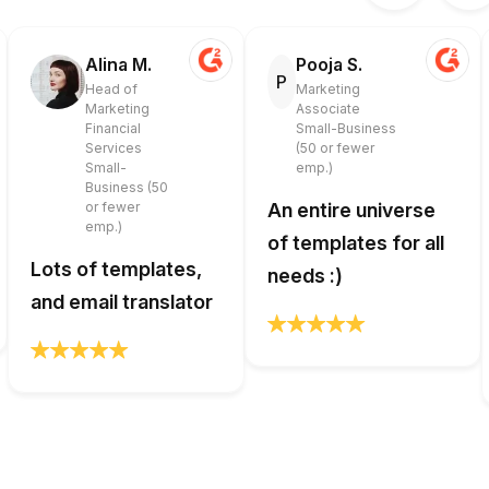
Alina M.
Pooja S.
P
Head of
Marketing
Marketing
Associate
Financial
Small-Business
Services
(50 or fewer
Small-
emp.)
Business (50
or fewer
An entire universe
emp.)
of templates for all
Lots of templates,
needs :)
and email translator