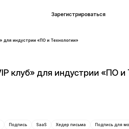
азать
лон
Зарегистрироваться
Де
блоны
» для индустрии «ПО и Технологии»
сточники
наний
IP клуб» для индустрии «ПО и
ны
Подпись
SaaS
Хедер письма
Подпись для м