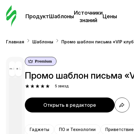
Зак
шаб
Источники
Продукт
Шаблоны
Цены
знаний
Ша
Главная
Шаблоны
Промо шаблон письма «VIP клуб
И
з
Промо шаблон письма «V
Це
5
звезд
Открыть в редакторе
Гаджеты
ПО и Технологии
Приветствие