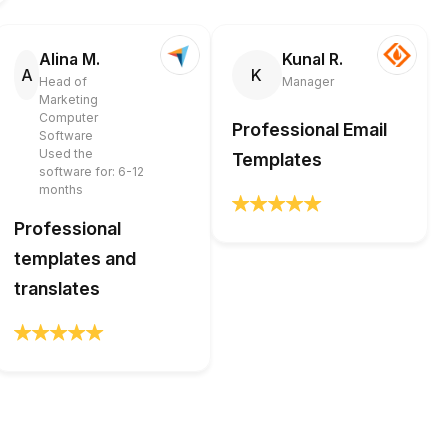
Alina M.
Kunal R.
A
K
Head of
Manager
Marketing
Computer
Professional Email
Software
Used the
Templates
software for: 6-12
months
Professional
templates and
translates