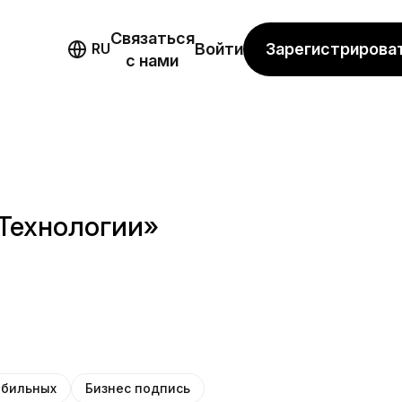
Связаться
мо
Зарегистрирова
RU
Войти
с нами
 Технологии»
обильных
Бизнес подпись