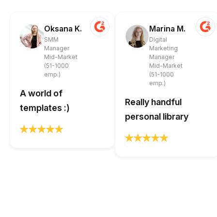
Oksana K.
Marina M.
SMM
Digital
Manager
Marketing
Mid-Market
Manager
(51-1000
Mid-Market
emp.)
(51-1000
emp.)
A world of
Really handful
templates :)
personal library