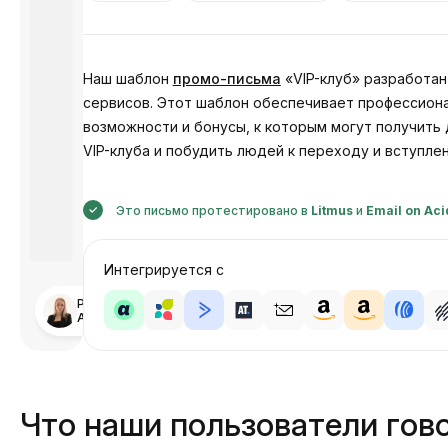
Наш шаблон
промо-письма
«VIP-клуб» разработан
сервисов. Этот шаблон обеспечивает профессиона
возможности и бонусы, к которым могут получить
VIP-клуба и побудить людей к переходу и вступле
Это письмо протестировано в
Litmus
и
Email on Aci
Интегрируется с
Разработано
Анастасия
Что наши пользователи гово