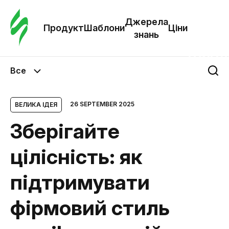
Замо
шабл
Джерела
Продукт
Шаблони
Ціни
знань
Шабл
Все
Дж
зна
26 SEPTEMBER 2025
ВЕЛИКА ІДЕЯ
Зберігайте
Ціни
цілісність: як
підтримувати
фірмовий стиль