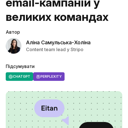
email-кампаній у
великих командах
Автор
Аліна Самульська-Холіна
Content team lead у Stripo
Підсумувати
CHATGPT
PERPLEXITY