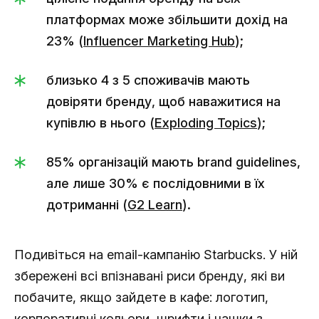
платформах може збільшити дохід на
23% (
Influencer Marketing Hub
);
близько 4 з 5 споживачів мають
довіряти бренду, щоб наважитися на
купівлю в нього (
Exploding Topics
);
85% організацій мають brand guidelines,
але лише 30% є послідовними в їх
дотриманні (
G2 Learn
).
Подивіться на email-кампанію Starbucks. У ній
збережені всі впізнавані риси бренду, які ви
побачите, якщо зайдете в кафе: логотип,
корпоративні кольори, шрифти і чашки з