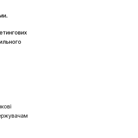
ми.
кетингових
вильного
нкові
держувачам