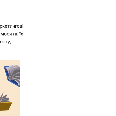
аркетингові
мося на їх
екту,