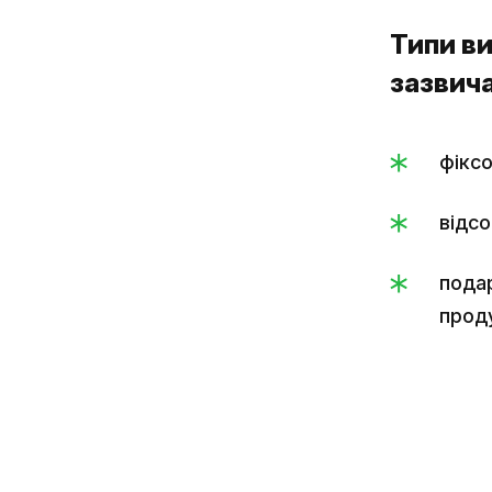
Типи ви
зазвича
фіксо
відсо
подар
проду