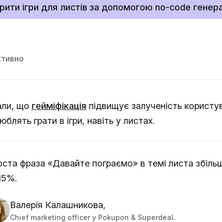
рити ігри для листів за допомогою no-code генер
ктивно
али, що
гейміфікація
підвищує залученість користув
блять грати в ігри, навіть у листах.
ста фраза «Давайте пограємо» в темі листа збіль
15%.
Валерія Калашникова,
Chief marketing officer у Pokupon & Superdeal.