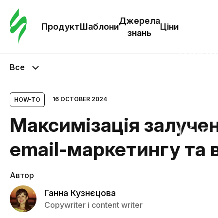
Замо
шабл
Джерела
Продукт
Шаблони
Ціни
знань
Шабл
Все
Дж
зна
16 OCTOBER 2024
HOW-TO
Максимізація залучен
Ціни
email-маркетингу та в
Автор
Ганна Кузнєцова
Copywriter і content writer