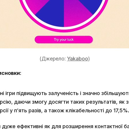
(Джерело:
Yakaboo
)
исновки:
ні ігри підвищують залученість і значно збільшуют
рсію, даючи змогу досягти таких результатів, як 
сії у п’ять разів, а також клікабельності до 17,5%
ри дуже ефективні як для розширення контактної баз