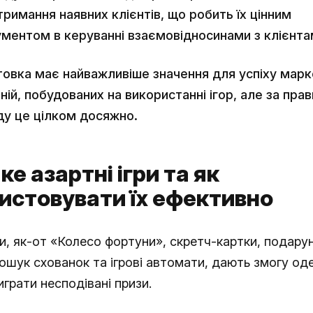
тримання наявних клієнтів, що робить їх цінним
ументом в керуванні взаємовідносинами з клієнта
товка має найважливіше значення для успіху мар
ній, побудованих на використанні ігор, але за пра
ду це цілком досяжно.
ке азартні ігри та як
истовувати їх ефективно
ри, як-от «Колесо фортуни», скретч-картки, подару
пошук схованок та ігрові автомати, дають змогу о
грати несподівані призи.