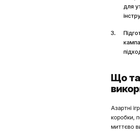
для у
інстр
Підго
кампа
підхо
Що та
викор
Азартні іг
коробки, 
миттєво ви