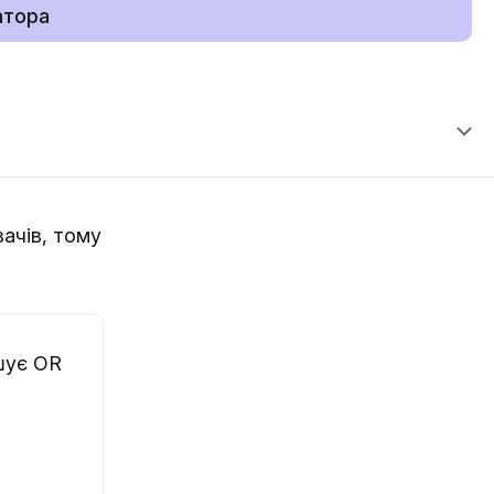
атора
ачів, тому
шує OR