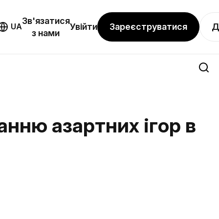
Зв'язатися
Зареєструватися
Д
UA
Увійти
з нами
анню азартних ігор в