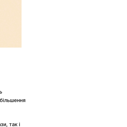
ь
збільшення
.
и, так і