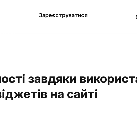
вити
он
Зареєструватися
Демо
они
ерела
нь
ості завдяки використ
іджетів на сайті