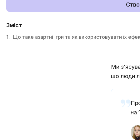
Ство
Зміст
1.
Що таке азартні ігри та як використовувати їх ефе
Ми з'ясув
що люди лю
Про
на 