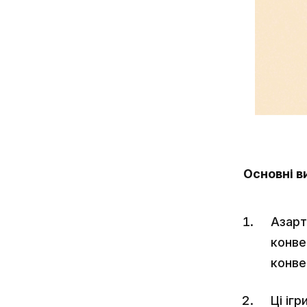
Основні в
Азарт
конве
конвер
Ці іг