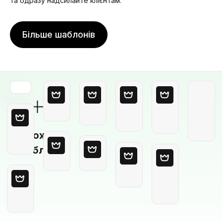
та одразу надсилайте клієнтам.
Більше шаблонів
Порожній
шаблон