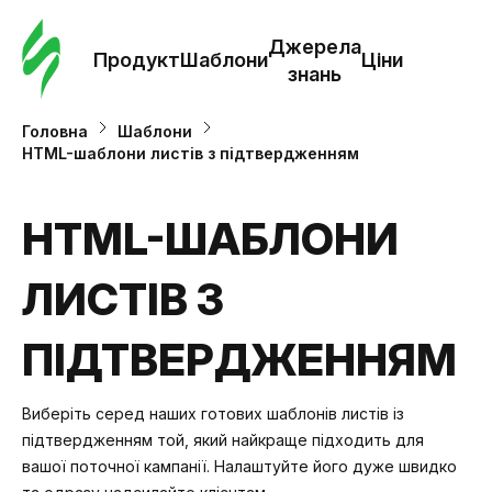
Замо
шабл
Джерела
Продукт
Шаблони
Ціни
знань
Шабл
Головна
Шаблони
HTML-шаблони листів з підтвердженням
Дж
зна
HTML-ШАБЛОНИ
ЛИСТІВ З
Ціни
ПІДТВЕРДЖЕННЯМ
Виберіть серед наших готових шаблонів листів із
підтвердженням той, який найкраще підходить для
вашої поточної кампанії. Налаштуйте його дуже швидко