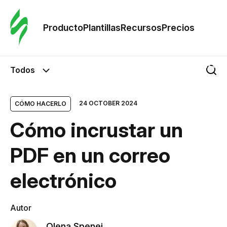
Orde
plant
Producto
Plantillas
Recursos
Precios
Plant
Todos
Re
24 OCTOBER 2024
CÓMO HACERLO
Cómo incrustar un
Prec
PDF en un correo
electrónico
Autor
Olena Spenei