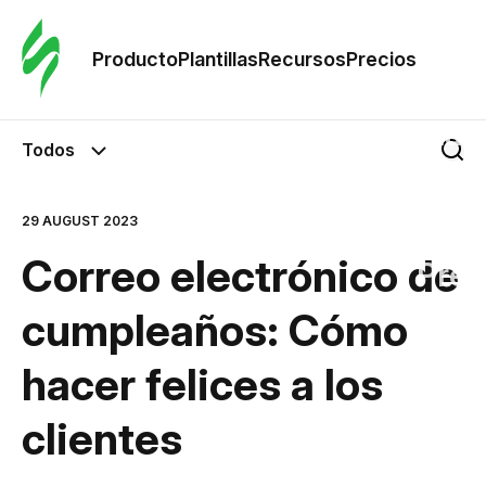
Orde
plant
Producto
Plantillas
Recursos
Precios
Plant
Todos
Re
29 AUGUST 2023
Correo electrónico de
Prec
cumpleaños: Cómo
hacer felices a los
clientes