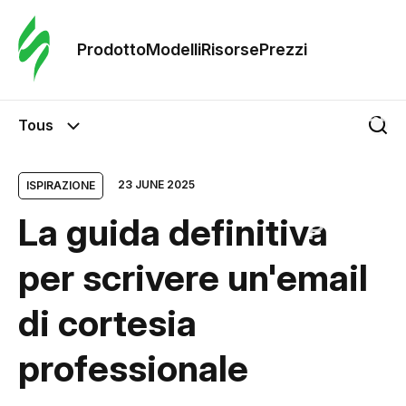
Ordine 
modelli
Prodotto
Modelli
Risorse
Prezzi
Modelli
Tous
Riso
23 JUNE 2025
ISPIRAZIONE
La guida definitiva
Prezzi
per scrivere un'email
di cortesia
professionale