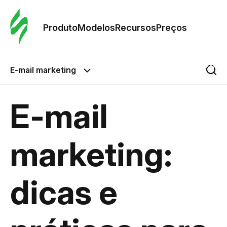
Pedid
Mode
Produto
Modelos
Recursos
Preços
Mode
E-mail marketing
Re
E-mail
Preç
marketing:
dicas e