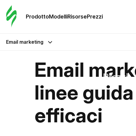
Ordine 
modelli
Prodotto
Modelli
Risorse
Prezzi
Modelli
Email marketing
Riso
Email marke
Prezzi
linee guid
efficaci