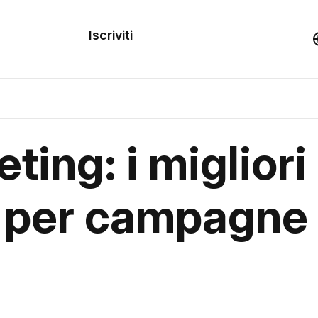
dei
Iscriviti
Demo
rse
ting: i migliori
a per campagne