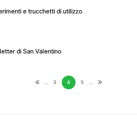
erimenti e trucchetti di utilizzo
letter di San Valentino
...
3
4
5
...