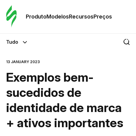
Pedid
Mode
Produto
Modelos
Recursos
Preços
Mode
Tudo
Re
13 JANUARY 2023
Exemplos bem-
Preç
sucedidos de
identidade de marca
+ ativos importantes