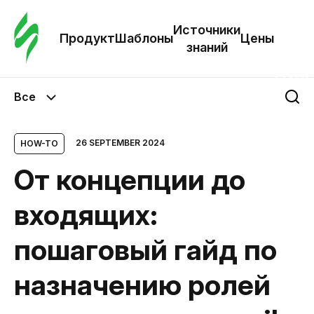
Зак
шаб
Источники
Продукт
Шаблоны
Цены
знаний
Ша
Все
И
з
26 SEPTEMBER 2024
HOW-TO
От концепции до
Це
входящих:
пошаговый гайд по
назначению ролей