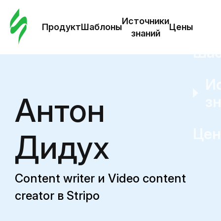
Зак
шаб
Источники
Продукт
Шаблоны
Цены
знаний
Ша
И
Антон
з
Це
Дидух
Content writer и Video content
creator в Stripo