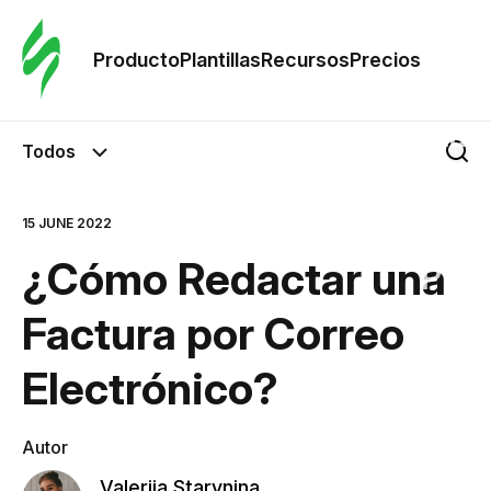
Orde
plant
Producto
Plantillas
Recursos
Precios
Plant
Todos
Re
15 JUNE 2022
¿Cómo Redactar una
Prec
Factura por Correo
Electrónico?
Autor
Valeriia Starynina