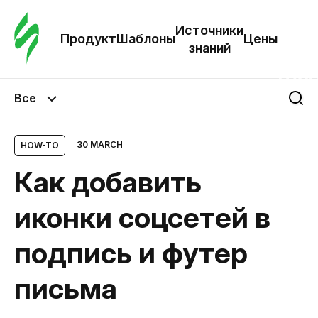
Зак
шаб
Источники
Продукт
Шаблоны
Цены
знаний
Ша
Все
И
з
30 MARCH
HOW-TO
Как добавить
Це
иконки соцсетей в
подпись и футер
письма