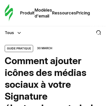
Modè
com
Modèles
Produit
Ressources
Pricing
d'email
Modè
d'em
Tous
Re
30 MARCH
GUIDE PRATIQUE
Comment ajouter
Prici
icônes des médias
sociaux à votre
Signature