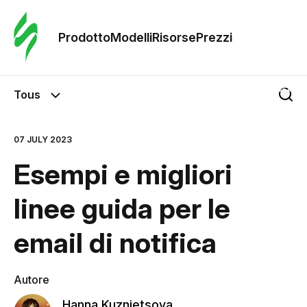
Ordine 
modelli
Prodotto
Modelli
Risorse
Prezzi
Modelli
Tous
Riso
07 JULY 2023
Esempi e migliori
Prezzi
linee guida per le
email di notifica
Autore
Hanna Kuznietsova