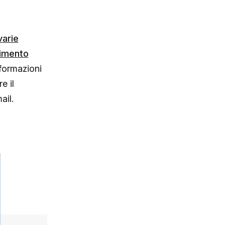
varie
gimento
nformazioni
e il
ail.