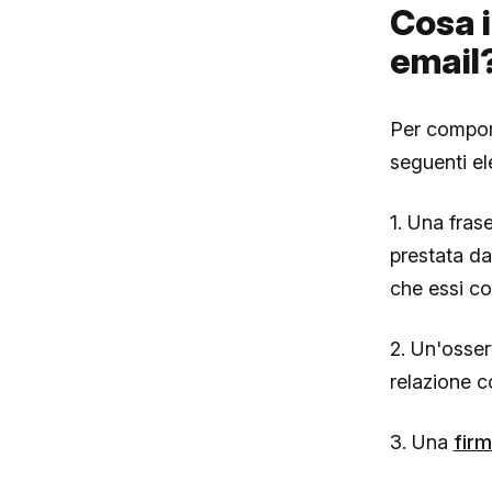
Cosa i
email
Per comporr
seguenti el
1. Una fras
prestata dal
che essi c
2. Un'osser
relazione co
3. Una
fir