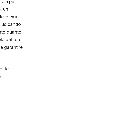
tale per
, un
elle email
giudicando
anto quanto
ola del tuo
e garantire
oste,
e