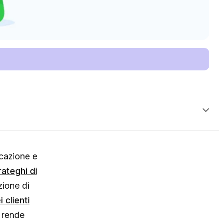
icazione e
ateghi di
uzione di
 clienti
a rende