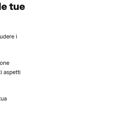
le tue
udere i
ione
i aspetti
tua