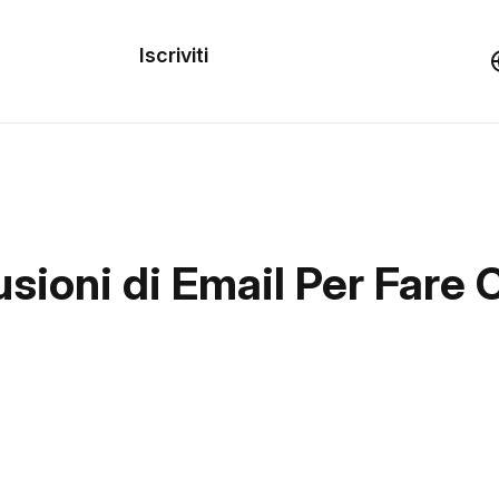
dei
Iscriviti
Demo
rse
sioni di Email Per Fare 