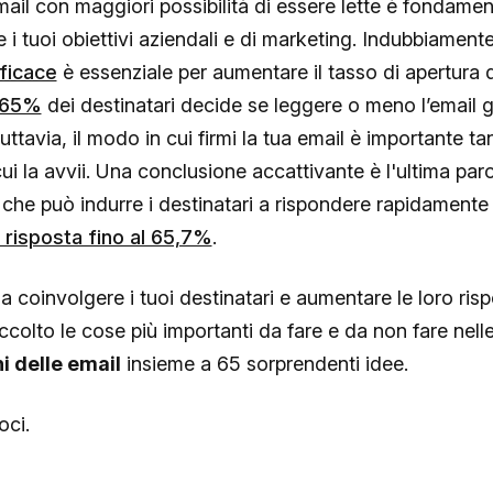
email con maggiori possibilità di essere lette è fondamen
 i tuoi obiettivi aziendali e di marketing. Indubbiamente
ficace
è essenziale per aumentare il tasso di apertura d
65%
dei destinatari decide se leggere o meno l’email 
Tuttavia, il modo in cui firmi la tua email è importante t
cui la avvii. Una conclusione accattivante è l'ultima par
he può indurre i destinatari a rispondere rapidamente 
 risposta fino al 65,7%
.
 a coinvolgere i tuoi destinatari e aumentare le loro risp
colto le cose più importanti da fare e da non fare nell
i delle email
insieme a 65 sorprendenti idee.
ci.