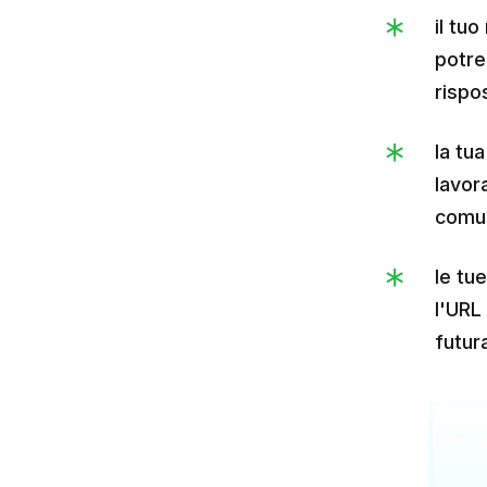
il tuo
potre
rispo
la tua
lavor
comun
le tue
l'URL
futur