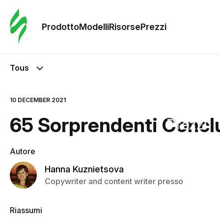
Ordine 
modelli
Prodotto
Modelli
Risorse
Prezzi
Modelli
Tous
Riso
10 DECEMBER 2021
65 Sorprendenti Conclu
Prezzi
Autore
Hanna Kuznietsova
Copywriter and content writer presso
Riassumi