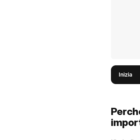
Inizia
Perché
impor