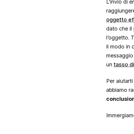
L'invio di 
raggiungere
oggetto ef
dato che il
l’oggetto. 
il modo in 
messaggio c
un
tasso di
Per aiutarti
abbiamo rac
conclusion
Immergiamo