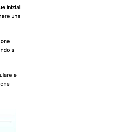
e iniziali
enere una
zione
ando si
lulare e
ione