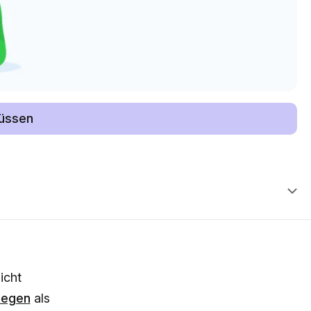
lüssen
icht
tegen
als