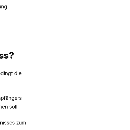
ung
uss?
dingt die
Empfängers
en soll.
tnisses zum