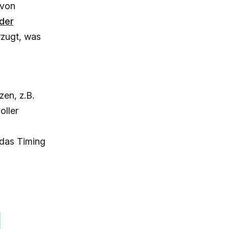
 von
der
zugt, was
zen, z.B.
ller
das Timing