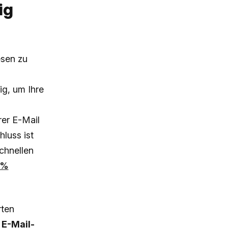
ig
esen zu
ig, um Ihre
rer E-Mail
luss ist
schnellen
7%
rten
i
E-Mail-