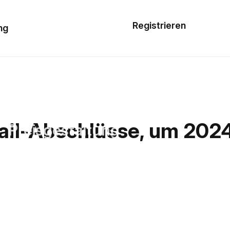
Musterauftrag
Registrieren
De
ng
E-Mail-
Vorlagen
Ressourcen
il-Abschlüsse, um 2024
Preisgestaltung