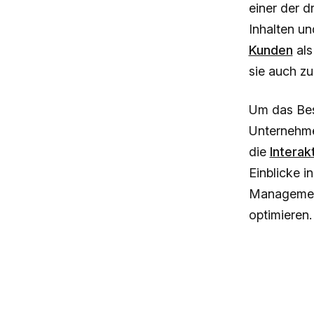
einer der d
Inhalten u
Kunden
als
sie auch z
Um das Bes
Unterneh
die
Interak
Einblicke i
Management
optimieren.