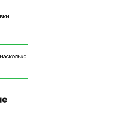
авки
 насколько
ие