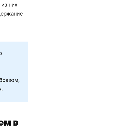
 из них
удержание
o
образом,
.
ем в