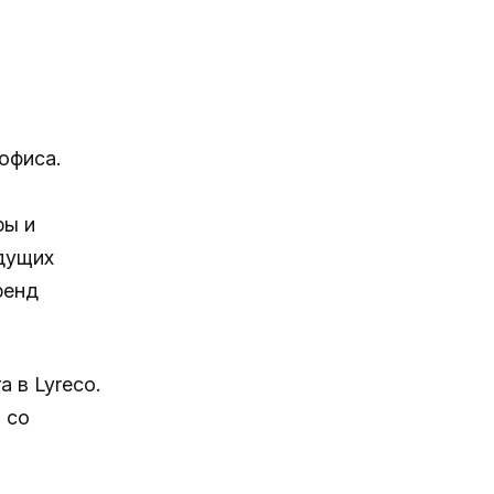
офиса.
ры и
дущих
ренд
а в Lyreco.
 со