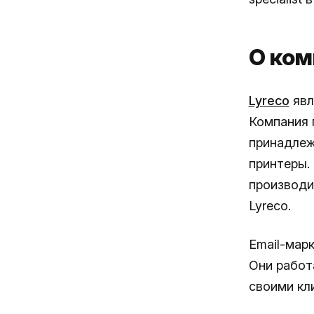
О ком
Lyreco
явл
Компания 
принадлеж
принтеры.
производи
Lyreco.
Email-марк
Они работ
своими кл