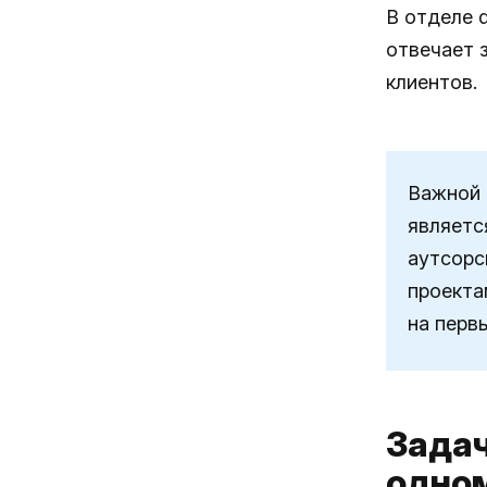
В отделе d
отвечает з
клиентов.
Важной 
являетс
аутсорс
проекта
на перв
Задач
одном