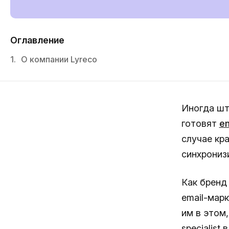
Оглавление
1.
О компании Lyreco
Иногда шт
готовят
e
случае кр
синхрониз
Как бренд
email-мар
им в этом,
specialist 