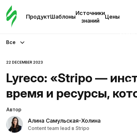
Зак
шаб
Источники
Продукт
Шаблоны
Цены
знаний
Ша
Все
И
з
22 DECEMBER 2023
Lyreco: «Stripo — ин
Це
время и ресурсы, ко
Автор
Алина Самульская-Холина
Content team lead в Stripo