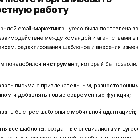
стную работу
андой email-маркетинга Lyreco была поставлена з
взаимодействие между командой и агентствами в 
писем, редактирования шаблонов и внесения измен
им понадобился
инструмент
, который бы позволил
авать письма с привлекательным, разносторонни
йном и добавлять новые современные функции;
авать быстрее шаблоны с мобильной адаптацией;
ить все шаблоны, созданные специалистами Lyreс
ства, в одном месте и удобно работать с ними;