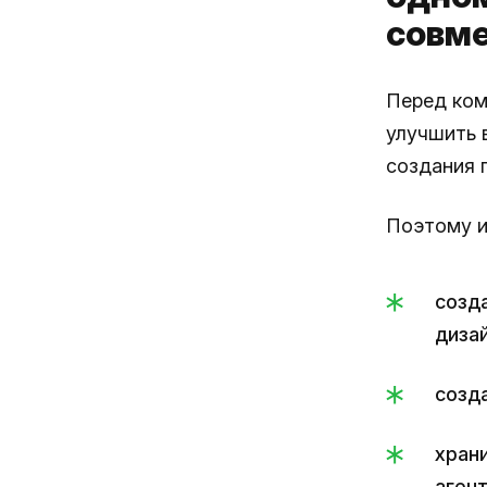
совме
Перед ком
улучшить 
создания 
Поэтому 
созд
диза
созд
хран
агент