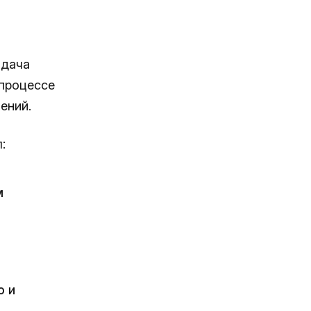
адача
процессе
ений.
:
м
o и