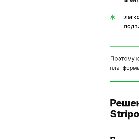
легк
подп
Поэтому к
платформа
Решен
Strip