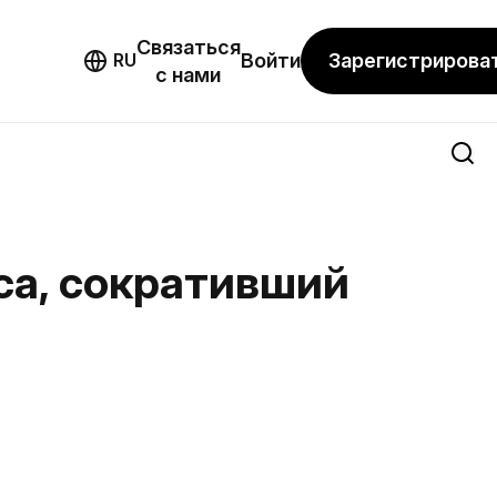
Связаться
мо
Зарегистрирова
RU
Войти
с нами
сса, сокративший