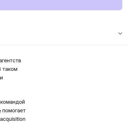
агентств
В таком
и
 командой
o
помогает
cquisition