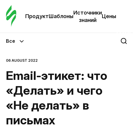
Зак
шаб
Источники
Продукт
Шаблоны
Цены
знаний
Ша
Все
И
з
06 AUGUST 2022
Email-этикет: что
Це
«Делать» и чего
«Не делать» в
письмах